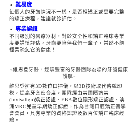
難易度
每個人的牙齒情況不一樣，是否輕矯正或需要完整
的矯正療程，建議就診評估。
專業認證
不同級別的醫療器材，對於安全性和矯正臨床專業
度要謹慎評估，牙齒要陪伴我們一輩子，當然不能
輕易疏忽它的健康！
«維思登牙醫，經驗豐富的牙醫團隊為您的牙齒健康
護航»
維思登擁有3D數位口掃儀，以3D技術取代傳統印
模，提高牙套密合度，團隊經由美國隱適美
(Invisalign)矯正認證、EBA數位隱形矯正認證、澳
洲MRC兒童早期矯正認證，作為台灣口腔矯正醫學
會會員，具有專業的資格認證及數百位矯正臨床經
驗。