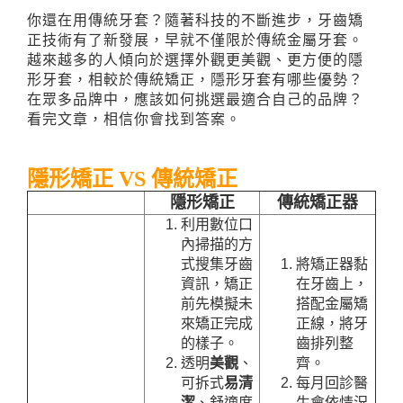
你還在用傳統牙套？隨著科技的不斷進步，牙齒矯
正技術有了新發展，早就不僅限於傳統金屬牙套。
越來越多的人傾向於選擇外觀更美觀、更方便的隱
形牙套，相較於傳統矯正，隱形牙套有哪些優勢？
在眾多品牌中，應該如何挑選最適合自己的品牌？
看完文章，相信你會找到答案。
隱形矯正 VS 傳統矯正
隱形矯正
傳統矯
正器
利用數位口
內掃描的方
式搜集牙齒
將矯正器黏
資訊，矯正
在牙齒上，
前先模擬未
搭配金屬矯
來矯正完成
正線，將牙
的樣子。
齒排列整
透明
美觀
、
齊。
可拆式
易清
每月回診醫
潔
、舒適度
生會依情況