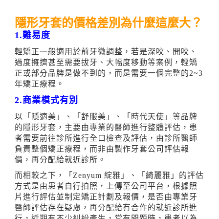
隱形牙套的價格差別為什麼這麼大？
1.難易度
輕矯正一般適用於前牙微調整，若是深咬、開咬、
過度擁擠甚至需要拔牙、大幅度移動等案例，輕矯
正或部分品牌是做不到的，而是需要一個完整的2~3
年矯正療程。
2.商業模式有別
以「隱適美」、「舒服美」、「時代天使」等品牌
的隱形牙套，主要由專業的醫師進行整體評估，患
者需要前往診所進行全口檢查及評估，由診所醫師
負責整個矯正療程，而非由製作牙套公司評估報
價，再分配給就近診所。
而相較之下，「Zenyum 綻雅」、「
綺麗雅
」的評估
方式是由患者自行拍照，上傳至公司平台，根據照
片進行評估並制定矯正計劃及報價，是否由專業牙
醫師評估存在疑慮，再分配給有合作的就近診所進
行，近期有不少糾紛產生，當有問題時，患者以為