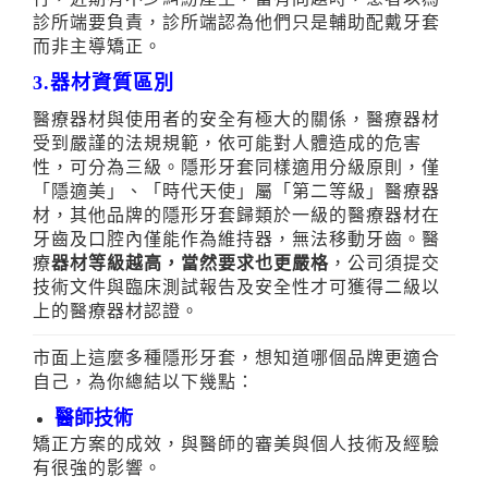
診所端要負責，診所端認為他們只是輔助配戴牙套
而非主導矯正。
3.器材資質區別
醫療器材與使用者的安全有極大的關係，醫療器材
受到嚴謹的法規規範，依可能對人體造成的危害
性，可分為三級。隱形牙套同樣適用分級原則，僅
「隱適美」、「時代天使」屬「第二等級」醫療器
材，其他品牌的隱形牙套歸類於
一級的醫療器材在
牙齒及口腔內僅能作為維持器，無法移動牙齒
。醫
療
器材等級越高，當然要求也更嚴格
，公司須提交
技術文件與臨床測試報告及安全性才可獲得二級以
上的醫療器材認證。
市面上這麼多種隱形牙套，想知道哪個品牌更適合
自己，為你總結以下幾點：
醫師技術
矯正方案的成效，與醫師的審美與個人技術及經驗
有很強的影響。