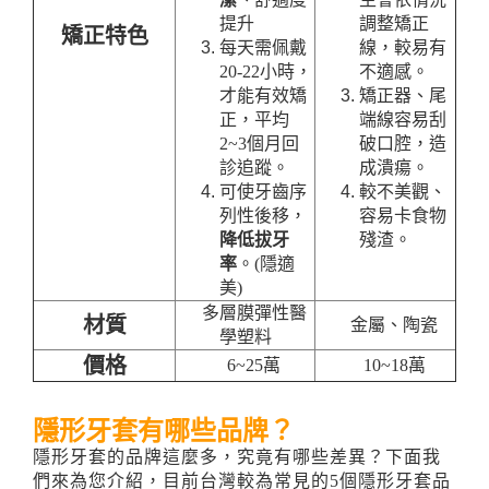
提升
調整矯正
矯正特色
每天需佩戴
線，較易有
20-22小時，
不適感。
才能有效矯
矯正器、尾
正，平均
端線容易刮
2~3個月回
破口腔，造
診追蹤。
成潰瘍。
可使牙齒序
較不美觀、
列性後移，
容易卡食物
降低拔牙
殘渣。
率
。(隱適
美)
多層膜彈性醫
材質
金屬、陶瓷
學塑料
價格
6~25萬
10~18萬
隱形牙套有哪些品牌？
隱形牙套的品牌這麼多，究竟有哪些差異？下面我
們來為您介紹，目前台灣較為常見的5個隱形牙套品