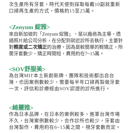
次生產所有牙套，時代天使則採取每戴10副就重新
口掃再生產的方式，價格約15至25萬。
<
Zenyum 綻雅
>
來自新加坡的「
Zenyum 綻雅」，是以廠商為主導，透
過照片給公司分析，在分配到就近診所去執行，主要針
對
輕度或二次矯正
的治療，因為是較簡單的輕矯正，所
需牙套數少、矯正時間短，費用約在7~15萬。
<
SOV舒服美
>
為台灣MIT本土新創新牌，團隊和技術都出自台
灣，也因案例數較少，需要每半年口掃再製做牙套
一次，評估和診療經由SOV認證的診所進行。
<綺麗雅>
作為日本品牌，在日本的案例較多，進軍台灣市場
不久，台灣案例數較少，合作診所也較少，牙套由
台灣製作，費用約在6~15萬之間，視牙套數而定。