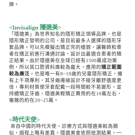
牌。
<
Invisalign 隱適美
>
「隱適美」為世界知名的隱形矯正領導品牌，也是
隱形矯正發明的公司，是目前最多人選擇的隱形牙
套品牌。可以先模擬出矯正完的樣貌，讓醫師和患
者在矯正前進行溝通討論，設計出最適合患者的矯
正結果。由於隱適美在全球已經有1500萬成功案
例，所以其口腔資料庫較為龐大，應用的
矯正範圍
較為廣泛
，也是唯一有8~10歲的兒童隱形矯正，擁
有上千項專利，其牙齒邊緣設計不碰牙齦舒適度更
佳，專利材質使牙套配戴一段時間較不易變形，並
持續矯正牙齒，隱適美輕矯正費用約在10萬左右，
複雜的約在20~25萬。
<
時代天使
>
來自中國的時代天使，診療方式與隱適美較為類
似，過程上略有差異。隱適美會依照檢測結果，一