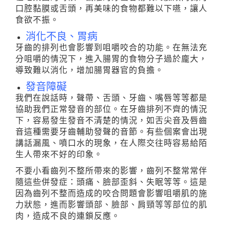
口腔黏膜或舌頭，再美味的食物都難以下嚥，讓人
食欲不振。
消化不良、胃病
牙齒的排列也會影響到咀嚼咬合的功能。在無法充
分咀嚼的情況下，進入腸胃的食物分子過於龐大，
導致難以消化，增加腸胃器官的負擔。
發音障礙
我們在說話時，聲帶、舌頭、牙齒、嘴唇等等都是
協助我們正常發音的部位。在牙齒排列不齊的情況
下，容易發生發音不清楚的情況，如舌尖音及唇齒
音這種需要牙齒輔助發聲的音節。有些個案會出現
講話漏風、噴口水的現象，在人際交往時容易給陌
生人帶來不好的印象。
不要小看齒列不整所帶來的影響，齒列不整常常伴
隨這些併發症：頭痛、臉部歪斜、失眠等等。這是
因為齒列不整而造成的咬合問題會影響咀嚼肌的施
力狀態，進而影響頭部、臉部、肩頸等等部位的肌
肉，造成不良的連鎖反應。