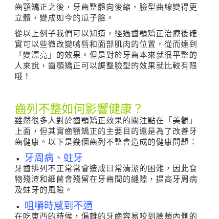
齒顎矯正之後，牙齒整體向後縮，臉型曲線變得更
立體，變成如今的瓜子臉。
從以上例子我們可以知道，經過齒顎矯正治療後確
實可以些微改變嘴唇和面部肌肉的位置，從而達到
「變漂亮」的效果。但是對於牙齒本來就很平整的
人來說，齒顎矯正可以調整臉型的效果就比較有限
哦！
齒列不整如何影響健康？
雖然很多人對於齒顎矯正效果的關注點在「美觀」
上面，但其實齒顎矯正的主要目的還是為了改善牙
齒健康。以下是幾個齒列不整會造成的健康問題：
牙周病、蛀牙
牙齒排列不正常常會造成日常清潔的困難，因此食
物殘渣和細菌會殘留在牙齒間的縫隙，提高牙周病
及蛀牙的風險。
咀嚼時感到不適
在吃東西的時候，偏離的牙齒容易咬到臉頰內側的