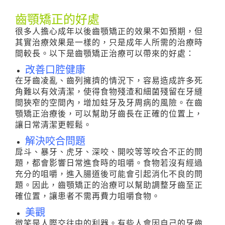
齒顎矯正的好處
很多人擔心成年以後齒顎矯正的效果不如預期，但
其實治療效果是一樣的，只是成年人所需的治療時
間較長。以下是齒顎矯正治療可以帶來的好處：
改善口腔健康
在牙齒凌亂、齒列擁擠的情況下，容易造成許多死
角難以有效清潔，使得食物殘渣和細菌殘留在牙縫
間狹窄的空間內，增加蛀牙及牙周病的風險。在齒
顎矯正治療後，可以幫助牙齒長在正確的位置上，
讓日常清潔更輕鬆。
解決咬合問題
戽斗、暴牙、虎牙、深咬、開咬等等咬合不正的問
題，都會影響日常進食時的咀嚼。食物若沒有經過
充分的咀嚼，進入腸道後可能會引起消化不良的問
題。因此，齒顎矯正的治療可以幫助調整牙齒至正
確位置，讓患者不需再費力咀嚼食物。
美觀
微笑是人際交往中的利器。有些人會因自己的牙齒