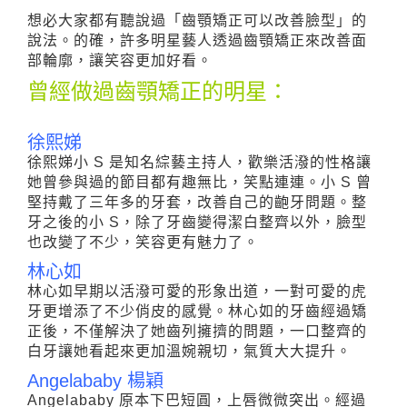
想必大家都有聽說過「齒顎矯正可以改善臉型」的
說法。的確，許多明星藝人透過齒顎矯正來改善面
部輪廓，讓笑容更加好看。
曾經做過齒顎矯正的明星：
徐熙娣
徐熙娣小 S 是知名綜藝主持人，歡樂活潑的性格讓
她曾參與過的節目都有趣無比，笑點連連。小 S 曾
堅持戴了三年多的牙套，改善自己的齙牙問題。整
牙之後的小 S，除了牙齒變得潔白整齊以外，臉型
也改變了不少，笑容更有魅力了。
林心如
林心如早期以活潑可愛的形象出道，一對可愛的虎
牙更增添了不少俏皮的感覺。林心如的牙齒經過矯
正後，不僅解決了她齒列擁擠的問題，一口整齊的
白牙讓她看起來更加溫婉親切，氣質大大提升。
Angelababy 楊穎
Angelababy 原本下巴短圓，上唇微微突出。經過