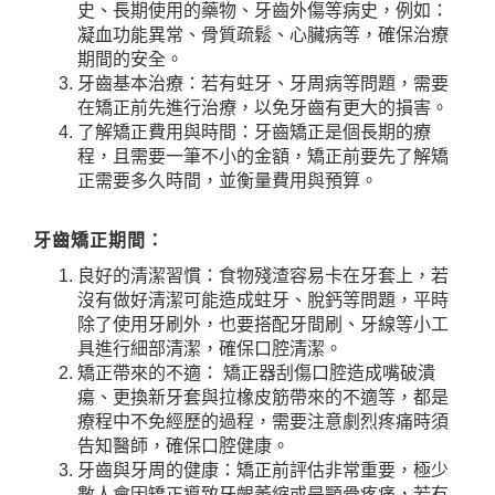
史、長期使用的藥物、牙齒外傷等病史，例如：
凝血功能異常、骨質疏鬆、心臟病等，確保治療
期間的安全。
牙齒基本治療：若有蛀牙、牙周病等問題，需要
在矯正前先進行治療，以免牙齒有更大的損害。
了解矯正費用與時間：牙齒矯正是個長期的療
程，且需要一筆不小的金額，矯正前要先了解矯
正需要多久時間，並衡量費用與預算。
牙齒矯正期間：
良好的清潔習慣：食物殘渣容易卡在牙套上，若
沒有做好清潔可能造成蛀牙、脫鈣等問題，平時
除了使用牙刷外，也要搭配牙間刷、牙線等小工
具進行細部清潔，確保口腔清潔。
矯正帶來的不適： 矯正器刮傷口腔造成嘴破潰
瘍、更換新牙套與拉橡皮筋帶來的不適等，都是
療程中不免經歷的過程，需要注意劇烈疼痛時須
告知醫師，確保口腔健康。
牙齒與牙周的健康：矯正前評估非常重要，極少
數人會因矯正導致牙齦萎縮或是顎骨疼痛，若有