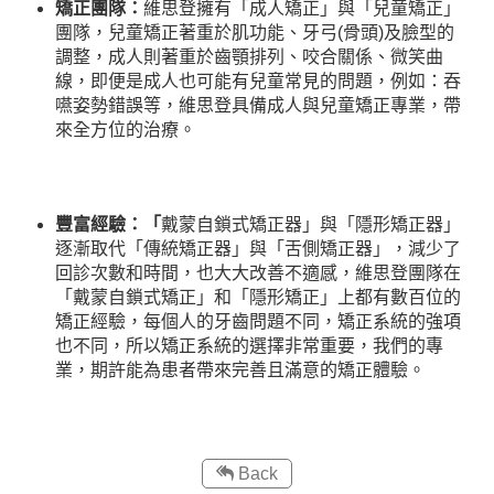
矯正團隊：
維思登擁有「成人矯正」與「兒童矯正」
團隊，兒童矯正著重於肌功能、牙弓(骨頭)及臉型的
調整，成人則著重於齒顎排列、咬合關係、微笑曲
線，即便是成人也可能有兒童常見的問題，例如：吞
嚥姿勢錯誤等，維思登具備成人與兒童矯正專業，帶
來全方位的治療。
豐富經驗：「
戴蒙自鎖式矯正器」與「隱形矯正器」
逐漸取代「傳統矯正器」與「舌側矯正器」，減少了
回診次數和時間，也大大改善不適感，維思登團隊在
「戴蒙自鎖式矯正」和「隱形矯正」上都有數百位的
矯正經驗，每個人的牙齒問題不同，矯正系統的強項
也不同，所以矯正系統的選擇非常重要，我們的專
業，期許能為患者帶來完善且滿意的矯正體驗。
Back