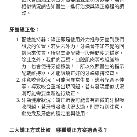
相似情況請告知醫生，進行治療與矯正療程的調
整。
牙齒矯正後：
配戴維持器：矯正即是使用外力推移牙齒到我們
想要的位置，若失去外力，牙齒會不知不覺的回
到原來位置，所以需要配戴一段時間使之穩定，
除此之外，我們
的舌頭、口腔肌肉等軟組織施
力，
也會
使得牙齒移動！
，所以依照醫生的指示
配戴維持器，才能讓矯正好的牙齒維持整齊。
注意咬合狀況：可能因異常生長、患者配合不佳
等，導致咬合重新出現問題，若有發現類似狀況
則可能需要重新進行矯正。
牙齒健康狀況：矯正過後可能會有輕微的牙根吸
收問題，若牙根吸收狀況太過，則需特別注意，
避免危及牙齒的穩定度與使用。
三大矯正方式比較－哪種矯正方案適合我？