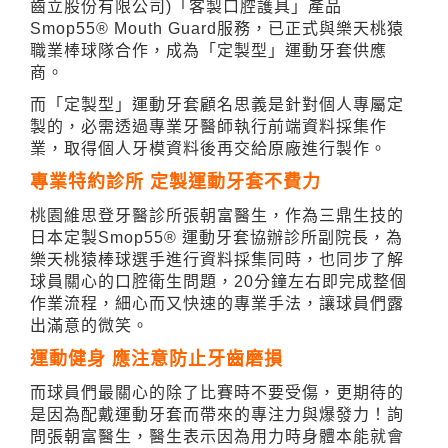
齒立股份有限公司)「客製口腔護具」產品
Smop55® Mouth Guard服務，已正式與樂天桃猿
職業棒球隊合作，成為「定製型」運動牙套供應
商。
而「定製型」運動牙套顧名思義是針對個人專屬定
製的，必需透過專業牙醫師執行前端資料採集作
業，取得個人牙模資料後再交給原廠進行製作。
專業特約診所 定製運動牙套不費力
桃園維思登牙醫診所張朝富醫生，作為三鼎生技的
日本定製Smop55® 運動牙套協辦診所副院長，為
樂天桃猿棒球選手進行資料採集同時，也同步了解
球員關心的口腔衛生問題，20分鐘左右即完成整個
作業流程，細心而又快速的專業手法，讓球員們露
出滿意的微笑。
運動健身 應注意防止牙齒磨損
而球員們最關心的除了比賽時不要受傷，更期待的
是因為配戴運動牙套而帶來的專注力與爆發力！詢
問張朝富醫生，醫生表示因為用力時身體本能就會